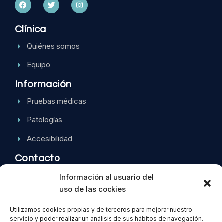
Clínica
Quiénes somos
Equipo
Información
Pruebas médicas
Patologías
Accesibilidad
Contacto
Calle Jumilla, 6 Bajo 30002, Murcia
Información al usuario del
uso de las cookies
968 22 52 74
Utilizamos cookies propias y de terceros para mejorar nuestro
servicio y poder realizar un análisis de sus hábitos de navegación.